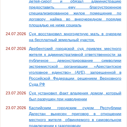
детей-сирот, и обязал администрацию
предоставить ему благоустроенное
специализированное жилое помещение по
договору найма во внеочередном порядке
площадью не ниже социаль
24.07.2026
Суд восстановил многодетную мать в очереди
на бесплатный земельный участок.
24.07.2026
Дербентский городской суд привлек местного
жителя к административной ответственности за
публичное демонстрирование символики
экстремистской организации «Арестантское
уголовное единство» (АУЕ), запрещенной в
Российской Федерации решением Верховного
Суда РФ
23.07.2026
Суд установил факт владения домом, который
был разрушен при наводнении
23.07.2026
Каспийским городским судом Республики
Дагестан вынесен приговор в отношении
местного жителя, обвиняемого в самовольном
подключении к газопроводу