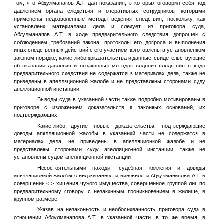
том, что Абдулманапов А.Т. дал показания, в которых оговорил себя под
давлением органа следствия и оперативных сотрудников, которыми
применены недозволенные методы ведения следствия, поскольку, как
установлено материалами дела и следует из приговора суда,
Абдулманапов А.Т. в ходе предварительного следствия допрошен с
соблюдением требований закона, протоколы его допроса и выполнения
иных следственных действий с его участием изготовлены в установленном
законом порядке, какие-либо доказательства и данные, свидетельствующие
об оказании давления и незаконных методов ведения следствия в ходе
предварительного следствия не содержатся в материалах дела, также не
приведены в апелляционной жалобе и не представлены сторонами суду
апелляционной инстанции.
Выводы суда в указанной части также подробно мотивированы в
приговоре с изложением доказательств и законных оснований, их
подтверждающих.
Какие-либо другие новые доказательства, подтверждающие
доводы апелляционной жалобы в указанной части не содержатся в
материалах дела, не приведены в апелляционной жалобе и не
представлены сторонами суду апелляционной инстанции, также не
установлены судом апелляционной инстанции.
Несостоятельными находит судебная коллегия и доводы
апелляционной жалобы о недоказанности виновности Абдулманапова А.Т. в
совершении
<.>
хищения чужого имущества, совершенное группой лиц по
предварительному сговору, с незаконным проникновением в жилище, в
крупном размере.
Указав на незаконность и необоснованность приговора суда в
отношении Абдулманапова А.Т. в указанной части, в то же время, в