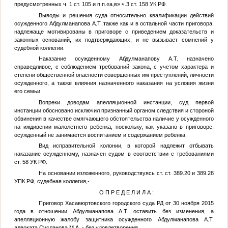
предусмотренных ч. 1 ст. 105 и п.п.«а,в» ч.3 ст. 158 УК РФ.
Выводы и решения суда относительно квалификации действий
осужденного Абдулманапова А.Т. также как и в остальной части приговора,
надлежаще мотивированы в приговоре с приведением доказательств и
законных оснований, их подтверждающих, и не вызывает сомнений у
судебной коллегии.
Наказание осужденному Абдулманапову А.Т. назначено
справедливое, с соблюдением требований закона, с учетом характера и
степени общественной опасности совершенных им преступлений, личности
осужденного, а также влияния назначенного наказания на условия жизни
его семьи.
Вопреки доводам апелляционной инстанции, суд первой
инстанции обосновано исключил признанный органом следствия и стороной
обвинения в качестве смягчающего обстоятельства наличие у осужденного
на иждивении малолетнего ребенка, поскольку, как указано в приговоре,
осужденный не занимается воспитанием и содержанием ребенка.
Вид исправительной колонии, в которой надлежит отбывать
наказание осужденному, назначен судом в соответствии с требованиями
ст. 58 УК РФ.
На основании изложенного, руководствуясь ст. ст. 389.20 и 389.28
УПК РФ, судебная коллегия,-
О П Р Е Д Е Л И Л А :
Приговор Хасавюртовского городского суда РД от 30 ноября 2015
года в отношении Абдулманапова
А.Т.
оставить без изменения, а
апелляционную жалобу защитника осужденного Абдулманапова А.Т.
адвоката Сусланова М.А. - без удовлетворения.