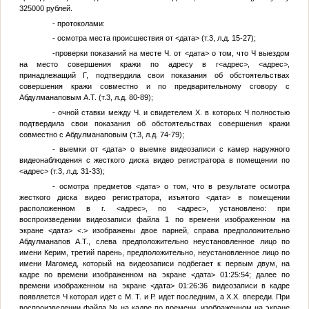
325000 рублей.
- протоколами:
- осмотра места происшествия от
<дата>
(т.3, л.д. 15-27);
-проверки показаний на месте
Ч
. от
<дата>
о том, что
Ч
выездом
на место совершения кражи по адресу в г
<адрес>
,
<адрес>
,
принадлежащий
Г
, подтвердила свои показания об обстоятельствах
совершения кражи совместно и по предварительному сговору с
Абдулманаповым А.Т. (т.3, л.д. 80-89);
- очной ставки между
Ч
. и свидетелем
Х.
в которых
Ч
полностью
подтвердила свои показания об обстоятельствах совершения кражи
совместно с Абдулманаповым (т.3, л.д. 74-79);
- выемки от
<дата>
о выемке видеозаписи с камер наружного
видеонаблюдения с жесткого диска видео регистратора в помещении по
<адрес>
(т.3, л.д. 31-33);
- осмотра предметов
<дата>
о том, что в результате осмотра
жесткого диска видео регистратора, изъятого
<дата>
в помещении
расположенном в г.
<адрес>
, по
<адрес>
, установлено: при
воспроизведении видеозаписи файла 1 по времени изображенном на
экране
<дата>
<.>
изображены двое парней, справа предположительно
Абдулманапов А.Т., слева предположительно неустановленное лицо по
имени Керим, третий парень, предположительно, неустановленное лицо по
имени Магомед, который на видеозаписи подбегает к первым двум, на
кадре по времени изображенном на экране
<дата>
01:25:54; далее по
времени изображенном на экране
<дата>
01:26:36 видеозаписи в кадре
появляется
Ч
которая идет с
М. Т. и Р.
идет последним, а
Х.
Х. впереди. При
воспроизведении файла
№
на кадре по времени, изображенном на экране