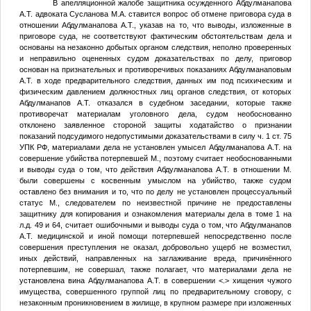
В апелляционной жалобе защитника осужденного Абдулманапова
А.Т. адвоката Сусланова М.А. ставится вопрос об отмене приговора суда в
отношении Абдулманапова А.Т., указав на то, что выводы, изложенные в
приговоре суда, не соответствуют фактическим обстоятельствам дела и
основаны на незаконно добытых органом следствия, неполно проверенных
и неправильно оцененных судом доказательствах по делу, приговор
основан на признательных и противоречивых показаниях Абдулманаповым
А.Т. в ходе предварительного следствия, данных им под психическим и
физическим давлением должностных лиц органов следствия, от которых
Абдулманапов А.Т. отказался в судебном заседании, которые также
противоречат материалам уголовного дела, судом необоснованно
отклонено заявленное стороной защиты ходатайство о признании
показаний подсудимого недопустимыми доказательствами в силу ч. 1 ст. 75
УПК РФ, материалами дела не установлен умысел Абдулманапова А.Т. на
совершение убийства потерпевшей
М
., поэтому считает необоснованными
и выводы суда о том, что действия Абдулманапова А.Т. в отношении
М
.
были совершены с косвенным умыслом на убийство, также судом
оставлено без внимания и то, что по делу не установлен процессуальный
статус
М.
, следователем по неизвестной причине не предоставлены
защитнику для копирования и ознакомления материалы дела в томе 1 на
л.д. 49 и 64, считает ошибочными и выводы суда о том, что Абдулманапов
А.Т. медицинской и иной помощи потерпевшей непосредственно после
совершения преступления не оказал, добровольно ущерб не возместил,
иных действий, направленных на заглаживание вреда, причинённого
потерпевшим, не совершал, также полагает, что материалами дела не
установлена вина Абдулманапова А.Т. в совершении
<.>
хищения чужого
имущества, совершенного группой лиц по предварительному сговору, с
незаконным проникновением в жилище, в крупном размере при изложенных