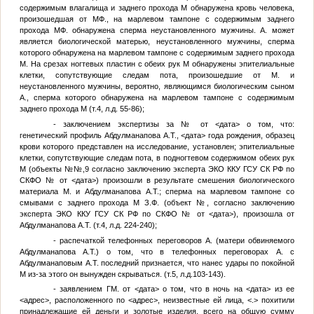
содержимым влагалища и заднего прохода
М
обнаружена кровь человека,
произошедшая от
М
Ф., на марлевом тампоне с содержимым заднего
прохода
М
Ф. обнаружена сперма неустановленного мужчины.
А
. может
является биологической матерью, неустановленного мужчины, сперма
которого обнаружена на марлевом тампоне с содержимым заднего прохода
М
. На срезах ногтевых пластин с обеих рук
М
обнаружены эпителиальные
клетки, сопутствующие следам пота, произошедшие от
М
. и
неустановленного мужчины, вероятно, являющимся биологическим сыном
А
., сперма которого обнаружена на марлевом тампоне с содержимым
заднего прохода
М
(т.4, л.д. 55-86);
- заключением экспертизы за
№
от
<дата>
о том, что:
генетический профиль Абдулманапова А.Т.,
<дата>
года рождения, образец
крови которого представлен на исследование, установлен; эпителиальные
клетки, сопутствующие следам пота, в подногтевом содержимом обеих рук
М
(объекты №
№
,9 согласно заключению эксперта ЭКО ККУ ГСУ СК РФ по
СКФО
№
от
<дата>
) произошли в результате смешения биологического
материала
М
. и Абдулманапова А.Т.; сперма на марлевом тампоне со
смывами с заднего прохода
М
З.Ф. (объект
№
, согласно заключению
эксперта ЭКО ККУ ГСУ СК РФ по СКФО
№
от
<дата>
), произошла от
Абдулманапова А.Т. (т.4, л.д. 224-240);
- распечаткой телефонных переговоров
А
. (матери обвиняемого
Абдулманапова А.Т.) о том, что в телефонных переговорах
А
. с
Абдулманаповым А.Т. последний признается, что нанес удары по покойной
М
из-за этого он вынужден скрываться. (т.5, л.д.103-143).
- заявлением
Г
М. от
<дата>
о том, что в ночь на
<дата>
из ее
<адрес>
, расположенного по
<адрес>
, неизвестные ей лица,
<.>
похитили
принадлежащие ей деньги и золотые изделия, всего на общую сумму