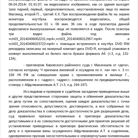
06.04.2014г. 01:41:07, на видеозаписи изображено, как со здания выходят
трое парней, первый, предположительно, неустановленное лицо по имени
Магомед, второй
П.
., третий
Х.
Х. При воспроизведении файла
№
на экране
монитора ноутбука воспроизводится видеозапись, общей
продолжительностью 01 ч. 06 мин. 36 сек. в ходе просмотра данной
видеозаписи вышеуказанные лица не появляются в кадре. После осмотра
три видео файла под именами
«ch03_20140406002231.mp4»,«ch03_20140406012957.mp4» и
«ch03_20140406023723.mp4» с помощью встроенного в ноутбук DVD RW
рекордера записаны на лазерный компакт-диск DVD-R, который упакован в
конверт выполненный из белого листа бумаги формата А4. (т.3, л.д. 131-
134);
- приговором Кировского районного суда г. Махачкала от
<дата>
,
согласно которому
Ч
признана виновной и осуждена по п. «а» «в» ч. 3 ст.
158 УК РФ за совершение кражи с проникновением в жилище
Г.
.,
расположенном в г.
<адрес>
,
<адрес>
, совершенное по предварительному
сговору с Абдулманаповым А.Т. (т.3, л.д. 194-197).
Исследовав и проверив в судебном заседании приведенные выше
и другие представленные сторонами защиты и обвинения доказательства
по делу путем их сопоставления, оценив каждое доказательство с точки
зрения относимости, допустимости, достоверности, а все собранные по
делу доказательства в совокупности–достаточности для разрешения дела,
суд правильно признал изложенные в приговоре доказательства
допустимыми и в их совокупности достаточными для принятия решения об
установлении приведенных в приговоре фактических обстоятельств по
делу и о признании вины осужденного Абдулманапова А.Т. в содеянном,
одновременно признав несостоятельными и опровергнутыми положенными