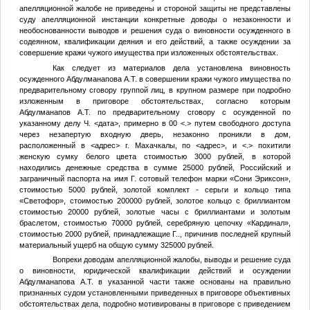
апелляционной жалобе не приведены и стороной защиты не представлены
суду апелляционной инстанции конкретные доводы о незаконности и
необоснованности выводов и решения суда о виновности осужденного в
содеянном, квалификации деяния и его действий, а также осуждении за
совершение кражи чужого имущества при изложенных обстоятельствах.
Как следует из материалов дела установлена виновность
осужденного Абдулманапова А.Т. в совершении кражи чужого имущества по
предварительному сговору группой лиц, в крупном размере при подробно
изложенным в приговоре обстоятельствах, согласно которым
Абдулманапов А.Т. по предварительному сговору с осужденной по
указанному делу
Ч.
<дата>
, примерно в 00
<.>
путем свободного доступа
через незапертую входную дверь, незаконно проникли в дом,
расположенный в
<адрес>
г. Махачкалы, по
<адрес>
, и
<.>
похитили
женскую сумку белого цвета стоимостью 3000 рублей, в которой
находились денежные средства в сумме 25000 рублей, Российский и
заграничный паспорта на имя
Г.
сотовый телефон марки «Сони Эриксон»,
стоимостью 5000 рублей, золотой комплект - серьги и кольцо типа
«Светофор», стоимостью 200000 рублей, золотое кольцо с бриллиантом
стоимостью 20000 рублей, золотые часы с бриллиантами и золотым
браслетом, стоимостью 70000 рублей, серебряную цепочку «Кардинал»,
стоимостью 2000 рублей, принадлежащие
Г.
., причинив последней крупный
материальный ущерб на общую сумму 325000 рублей.
Вопреки доводам апелляционной жалобы, выводы и решение суда
о виновности, юридической квалификации действий и осуждении
Абдулманапова А.Т. в указанной части также основаны на правильно
признанных судом установленными приведенных в приговоре объективных
обстоятельствах дела, подробно мотивированы в приговоре с приведением