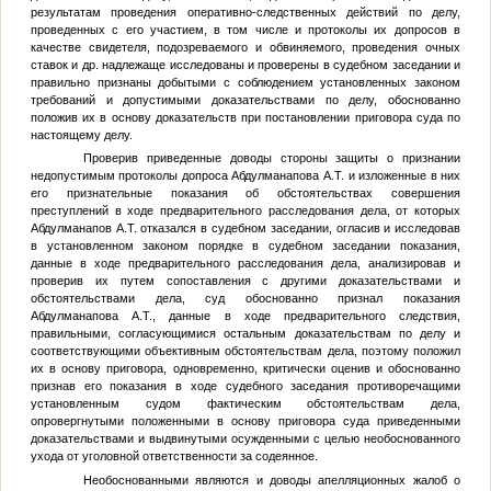
результатам проведения оперативно-следственных действий по делу,
проведенных с его участием, в том числе и протоколы их допросов в
качестве свидетеля, подозреваемого и обвиняемого, проведения очных
ставок и др. надлежаще исследованы и проверены в судебном заседании и
правильно признаны добытыми с соблюдением установленных законом
требований и допустимыми доказательствами по делу, обоснованно
положив их в основу доказательств при постановлении приговора суда по
настоящему делу.
Проверив приведенные доводы стороны защиты о признании
недопустимым протоколы допроса Абдулманапова А.Т. и изложенные в них
его признательные показания об обстоятельствах совершения
преступлений в ходе предварительного расследования дела, от которых
Абдулманапов А.Т. отказался в судебном заседании, огласив и исследовав
в установленном законом порядке в судебном заседании показания,
данные в ходе предварительного расследования дела, анализировав и
проверив их путем сопоставления с другими доказательствами и
обстоятельствами дела, суд обоснованно признал показания
Абдулманапова А.Т., данные в ходе предварительного следствия,
правильными, согласующимися остальным доказательствам по делу и
соответствующими объективным обстоятельствам дела, поэтому положил
их в основу приговора, одновременно, критически оценив и обоснованно
признав его показания в ходе судебного заседания противоречащими
установленным судом фактическим обстоятельствам дела,
опровергнутыми положенными в основу приговора суда приведенными
доказательствами и выдвинутыми осужденными с целью необоснованного
ухода от уголовной ответственности за содеянное.
Необоснованными являются и доводы апелляционных жалоб о