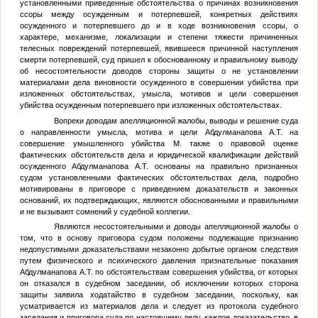
установленными приведенные обстоятельства о причинах возникновения
ссоры между осужденным и потерпевшей, конкретных действиях
осужденного и потерпевшего до и в ходе возникновения ссоры, о
характере, механизме, локализации и степени тяжести причиненных
телесных повреждений потерпевшей, явившееся причинной наступления
смерти потерпевшей, суд пришел к обоснованному и правильному выводу
об несостоятельности доводов стороны защиты о не установлении
материалами дела виновности осужденного в совершении убийства при
изложенных обстоятельствах, умысла, мотивов и цели совершения
убийства осужденным потерпевшего при изложенных обстоятельствах.
Вопреки доводам апелляционной жалобы, выводы и решение суда
о направленности умысла, мотива и цели Абдулманапова А.Т. на
совершение умышленного убийства
М.
также о правовой оценке
фактических обстоятельств дела и юридической квалификации действий
осужденного Абдулманапова А.Т. основаны на правильно признанных
судом установленными фактических обстоятельствах дела, подробно
мотивированы в приговоре с приведением доказательств и законных
оснований, их подтверждающих, являются обоснованными и правильными
и не вызывают сомнений у судебной коллегии.
Являются несостоятельными и доводы апелляционной жалобы о
том, что в основу приговора судом положены подлежащие признанию
недопустимыми доказательствами незаконно добытые органом следствия
путем физического и психического давления признательные показания
Абдулманапова А.Т. по обстоятельствам совершения убийства, от которых
он отказался в судебном заседании, об исключении которых сторона
защиты заявила ходатайство в судебном заседании, поскольку, как
усматривается из материалов дела и следует из протокола судебного
заседания и приговора суда по настоящему делу, каждое доказательство, в