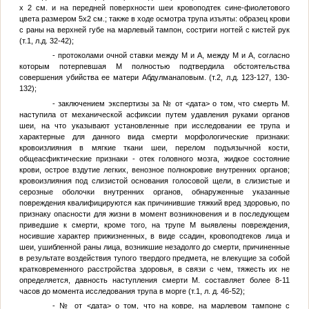
х 2 см. и на передней поверхности шеи кровоподтек сине-фиолетового
цвета размером 5х2 см.; также в ходе осмотра трупа изъяты: образец крови
с раны на верхней губе на марлевый тампон, состриги ногтей с кистей рук
(т.1, л.д. 32-42);
- протоколами очной ставки между
М
и
А
, между
М
и
А
, согласно
которым потерпевшая
М
полностью подтвердила обстоятельства
совершения убийства ее матери Абдулманаповым. (т.2, л.д. 123-127, 130-
132);
- заключением экспертизы за
№
от
<дата>
о том, что смерть
М
.
наступила от механической асфиксии путем удавления руками органов
шеи, на что указывают установленные при исследовании ее трупа и
характерные для данного вида смерти морфологические признаки:
кровоизлияния в мягкие ткани шеи, перелом подъязычной кости,
общеасфиктические признаки - отек головного мозга, жидкое состояние
крови, острое вздутие легких, венозное полнокровие внутренних органов;
кровоизлияния под слизистой основания голосовой щели, в слизистые и
серозные оболочки внутренних органов, обнаруженные указанные
повреждения квалифицируются как причинившие тяжкий вред здоровью, по
признаку опасности для жизни в момент возникновения и в последующем
приведшие к смерти, кроме того, на трупе
М
выявлены повреждения,
носившие характер прижизненных, в виде ссадин, кровоподтеков лица и
шеи, ушибленной раны лица, возникшие незадолго до смерти, причиненные
в результате воздействия тупого твердого предмета, не влекущие за собой
кратковременного расстройства здоровья, в связи с чем, тяжесть их не
определяется, давность наступления смерти
М
. составляет более 8-11
часов до момента исследования трупа в морге (т.1, л. д. 46-52);
-
№
от
<дата>
о том, что на ковре, на марлевом тампоне с