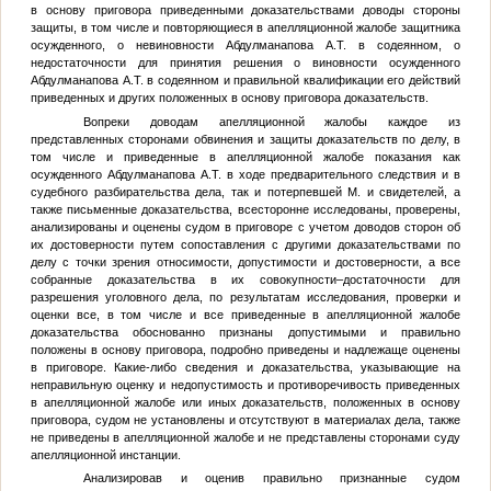
в основу приговора приведенными доказательствами доводы стороны
защиты, в том числе и повторяющиеся в апелляционной жалобе защитника
осужденного, о невиновности Абдулманапова А.Т. в содеянном, о
недостаточности для принятия решения о виновности осужденного
Абдулманапова А.Т. в содеянном и правильной квалификации его действий
приведенных и других положенных в основу приговора доказательств.
Вопреки доводам апелляционной жалобы каждое из
представленных сторонами обвинения и защиты доказательств по делу, в
том числе и приведенные в апелляционной жалобе показания как
осужденного Абдулманапова А.Т. в ходе предварительного следствия и в
судебного разбирательства дела, так и потерпевшей
М.
и свидетелей, а
также письменные доказательства, всесторонне исследованы, проверены,
анализированы и оценены судом в приговоре с учетом доводов сторон об
их достоверности путем сопоставления с другими доказательствами по
делу с точки зрения относимости, допустимости и достоверности, а все
собранные доказательства в их совокупности–достаточности для
разрешения уголовного дела, по результатам исследования, проверки и
оценки все, в том числе и все приведенные в апелляционной жалобе
доказательства обоснованно признаны допустимыми и правильно
положены в основу приговора, подробно приведены и надлежаще оценены
в приговоре. Какие-либо сведения и доказательства, указывающие на
неправильную оценку и недопустимость и противоречивость приведенных
в апелляционной жалобе или иных доказательств, положенных в основу
приговора, судом не установлены и отсутствуют в материалах дела, также
не приведены в апелляционной жалобе и не представлены сторонами суду
апелляционной инстанции.
Анализировав и оценив правильно признанные судом