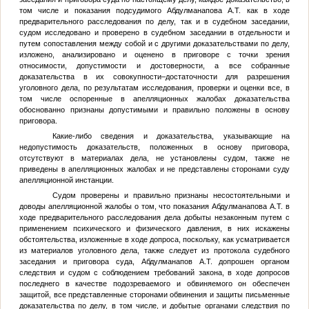
том числе и показания подсудимого Абдулманапова А.Т. как в ходе
предварительного расследования по делу, так и в судебном заседании,
судом исследовано и проверено в судебном заседании в отдельности и
путем сопоставления между собой и с другими доказательствами по делу,
изложено, анализировано и оценено в приговоре с точки зрения
относимости, допустимости и достоверности, а все собранные
доказательства в их совокупности–достаточности для разрешения
уголовного дела, по результатам исследования, проверки и оценки все, в
том числе оспоренные в апелляционных жалобах доказательства
обоснованно признаны допустимыми и правильно положены в основу
приговора.
Какие-либо сведения и доказательства, указывающие на
недопустимость доказательств, положенных в основу приговора,
отсутствуют в материалах дела, не установлены судом, также не
приведены в апелляционных жалобах и не представлены сторонами суду
апелляционной инстанции.
Судом проверены и правильно признаны несостоятельными и
доводы апелляционной жалобы о том, что показания Абдулманапова А.Т. в
ходе предварительного расследования дела добыты незаконным путем с
применением психического и физического давления, в них искажены
обстоятельства, изложенные в ходе допроса, поскольку, как усматривается
из материалов уголовного дела, также следует из протокола судебного
заседания и приговора суда, Абдулманапов А.Т. допрошен органом
следствия и судом с соблюдением требований закона, в ходе допросов
последнего в качестве подозреваемого и обвиняемого он обеспечен
защитой, все представленные сторонами обвинения и защиты письменные
доказательства по делу, в том числе, и добытые органами следствия по