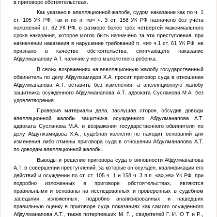
в приговоре обстоятельствах.
Как указано в апелляционной жалобе, судом наказание как по ч. 1
ст. 105 УК РФ, так и по п. «в» ч. 3 ст. 158 УК РФ назначено без учёта
положений ст. 62 УК РФ, в размере более трёх четвертей максимального
срока наказания, которое могло быть назначено за эти преступления, при
назначении наказания в нарушение требований п. «и» ч.1 ст. 61 УК РФ, не
признано в качестве обстоятельства, смягчающего наказание
Абдулманапову А.Т. наличие у него малолетнего ребенка.
В своих возражениях на апелляционную жалобу государственный
обвинитель по делу Абдулхамидов Х.А. просит приговор суда в отношении
Абдулманапова А.Т. оставить без изменения, а апелляционную жалобу
защитника осужденного Абдулманапова А.Т. адвоката Сусланова М.А. без
удовлетворения.
Проверив материалы дела, заслушав сторон, обсудив доводы
апелляционной жалобы защитника осужденного Абдулманапова А.Т.
адвоката Сусланова М.А. и возражения государственного обвинителя по
делу Абдулхамидова Х.А., судебная коллегия не находит оснований для
изменения либо отмены приговора суда в отношении Абдулманапова А.Т.
по доводам апелляционной жалобы.
Выводы и решение приговора суда о виновности Абдулманапова
А.Т. в совершении преступлений, за которые он осужден, квалификации его
действий и осуждении по ст. ст. 105 ч. 1 и 158 ч. 3 п.п. «а»,»в» УК РФ, при
подробно изложенных в приговоре обстоятельствах, являются
правильными и основаны на исследованных и проверенных в судебном
заседании, изложенных, подробно анализированных и нашедших
правильную оценку в приговоре суда показаниях как самого осужденного
Абдулманапова А.Т., также потерпевших
М. Г.
., свидетелей
Г. И. О Т и Р.
.,