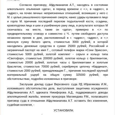
Согласно приговору, Абдулманапов А.Т., находясь в состоянии
алкогольного опьянения
<дата>
, в период времени с
<.>
, в
<адрес>
, в
<адрес>
, на почве личных неприязненных отношений, возникших у него с
М.
с целью умышленного причинения смерти, нанес удары кулаками в лицо
и горло
М.
причинив последней перелом подъязычной кости, ссадины,
кровоподтеки лица и шеи и ушибленную рану лица, в результате которых
М
скончалась на месте, также он
<дата>
, примерно в
<.>
по
предварительному сговору и совместно с
Ч.
. путем свободного доступа
незаконно проник в дом, расположенный в г.
<адрес>
,
<адрес>
, и
<.>
женскую сумку белого цвета, стоимостью 3000 рублей, в которой
находились денежные средства в сумме 25000 рублей, Российский и
заграничный паспорт на имя
Г.
., сотовый телефон марки «Сони Эриксон»,
стоимостью 5000 рублей, золотой комплект - серьги и кольцо типа
«Светофор», стоимостью 200000 рублей, золотое кольцо с бриллиантом,
стоимостью 20000 рублей, золотые часы с бриллиантами и золотым
браслетом, стоимостью 70000 рублей, серебряную цепочку «Кардинал»,
стоимостью 2000 рублей, принадлежащие
Г.
., причинив последней крупный
материальный ущерб на общую сумму 325000 рублей, при
обстоятельствах, подробно изложенных в приговоре.
Заслушав доклад судьи Верховного суда РД Ибрагимова И.М.,
изложившего обстоятельства дела, выступления защитника осужденного
Абдулманапова А.Т. адвоката Никифорова А.Д., поддержавшего доводы
апелляционной жалобы, мнение прокурора Магомедова Р.М., полагавшего
приговор суда в отношении Абдулманапова А.Т. оставить без изменения,
судебная коллегия, -
УСТАНОВИЛА: