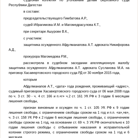
Республики Дагестан
в составе:
председательствующего Гимбатова А.Р.,
судей Ибрагимова И.М. и Магомедрасулова К.Т.,
при секретаре Ашурове В.К.,
с участием:
защитника осужденного Абдулманапова А.Т. адвоката Никифорова
А.Д.,
прокурора Магомедова Р.М.,
рассмотрела в судебном заседании апелляционную жалобу
защитника осужденного Абдулманапова А.Т. адвоката Сусланова М.А. на
приговор Хасавюртовского городского суда РД от 30 ноября 2015 года,
которым
Абдулманапов
А.Т.
,
<дата>
года рождения, проживающий
<адрес>
,
судимый приговором Хасавюртовского городского суда от 06 мая 2008 года
по ч. 3 ст. 30 - ч. 4 ст. 166 и п.«г» ч.2 ст. 161 УК РФ к 3 годам 6 месяцам
лишения сво­боды,
признан виновным и осужден по ч. 1 ст. 105 УК РФ к 9 годам
лишения свободы, с ограничением свободы сроком на 1 год и п.п. «а»,»в»,
ч. 3 ст. 158 УК РФ к 2 годам 6 месяцам лишения свободы, с ограничением
свободы сроком на 1 год, на основании ст. 69 ч. 3 УК РФ окончательно к 10
годам лишения свободы с отбыванием наказания в исправительной
колонии строгого режима, с ограничением свободы сроком на 1 год и 6
месяцев,