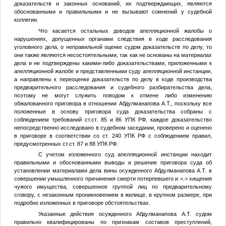
доказательств и законных оснований, их подтверждающих, являются
обоснованными и правильными и не вызывают сомнений у судебной
коллегии.
Что касается остальных доводов апелляционной жалобы о
нарушениях, допущенных органами следствия в ходе расследования
уголовного дела, о неправильной оценке судом доказательств по делу, то
они также являются несостоятельными, так как не основаны на материалах
дела и не подтверждены какими-либо доказательствами, приложенными к
апелляционной жалобе и представленными суду апелляционной инстанции,
а направлены к переоценке доказательств по делу в ходе производства
предварительного расследования и судебного разбирательства дела,
поэтому не могут служить поводом к отмене либо изменению
обжалованного приговора в отношении Абдулманапова А.Т., поскольку все
положенные в основу приговора суда доказательства собраны с
соблюдением требований ст.ст. 85 и 86 УПК РФ, каждое доказательство
непосредственно исследовано в судебном заседании, проверено и оценено
в приговоре в соответствии со ст. 240 УПК РФ с соблюдением правил,
предусмотренных ст.ст. 87 и 88 УПК РФ.
С учетом изложенного суд апелляционной инстанции находит
правильными и обоснованными выводы и решение приговора суда об
установлении материалами дела вины осужденного Абдулманапова А.Т. в
совершении умышленного причинения смерти потерпевшего и
<.>
хищения
чужого имущества, совершенное группой лиц по предварительному
сговору, с незаконным проникновением в жилище, в крупном размере, при
подробно изложенных в приговоре обстоятельствах.
Указанные действия осужденного Абдулманапова А.Т. судом
правильно квалифицированы по признакам составов преступлений,