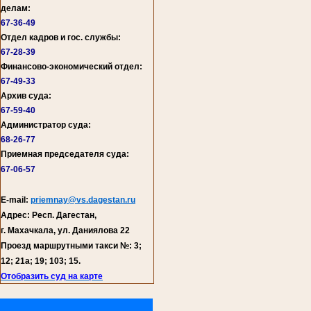
делам:
67-36-49
Отдел кадров и гос. службы:
67-28-39
Финансово-экономический отдел:
67-49-33
Архив суда:
67-59-40
Администратор суда:
68-26-77
Приемная председателя суда:
67-06-57
E-mail:
priemnay@vs.dagestan.ru
Адрес: Респ. Дагестан,
г. Махачкала, ул. Даниялова 22
Проезд маршрутными такси №: 3;
12; 21а; 19; 103; 15.
Отобразить суд на карте