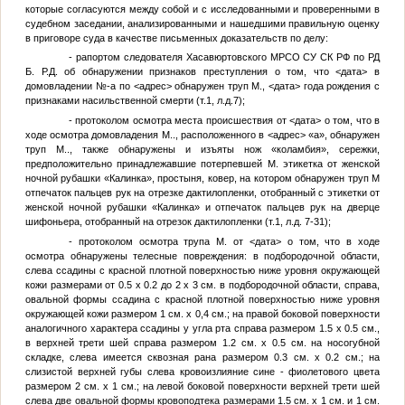
которые согласуются между собой и с исследованными и проверенными в
судебном заседании, анализированными и нашедшими правильную оценку
в приговоре суда в качестве письменных доказательств по делу:
- рапортом следователя Хасавюртовского МРСО СУ СК РФ по РД
Б.
Р.Д. об обнаружении признаков преступления о том, что
<дата>
в
домовладении
№
-а по
<адрес>
обнаружен труп
М.
,
<дата>
года рождения с
признаками насильственной смерти (т.1, л.д.7);
- протоколом осмотра места происшествия от
<дата>
о том, что в
ходе осмотра домовладения
М.
., расположенного в
<адрес>
«а», обнаружен
труп
М.
., также обнаружены и изъяты нож «коламбия», сережки,
предположительно принадлежавшие потерпевшей
М.
этикетка от женской
ночной рубашки «Калинка», простыня, ковер, на котором обнаружен труп
М
отпечаток пальцев рук на отрезке дактилопленки, отобранный с этикетки от
женской ночной рубашки «Калинка» и отпечаток пальцев рук на дверце
шифоньера, отобранный на отрезок дактилопленки (т.1, л.д. 7-31);
- протоколом осмотра трупа
М
. от
<дата>
о том, что в ходе
осмотра обнаружены телесные повреждения: в подбородочной области,
слева ссадины с красной плотной поверхностью ниже уровня окружающей
кожи размерами от 0.5 х 0.2 до 2 х 3 см. в подбородочной области, справа,
овальной формы ссадина с красной плотной поверхностью ниже уровня
окружающей кожи размером 1 см. х 0,4 см.; на правой боковой поверхности
аналогичного характера ссадины у угла рта справа размером 1.5 х 0.5 см.,
в верхней трети шей справа размером 1.2 см. х 0.5 см. на носогубной
складке, слева имеется сквозная рана размером 0.3 см. х 0.2 см.; на
слизистой верхней губы слева кровоизлияние сине - фиолетового цвета
размером 2 см. х 1 см.; на левой боковой поверхности верхней трети шей
слева две овальной формы кровоподтека размерами 1.5 см. х 1 см. и 1 см.