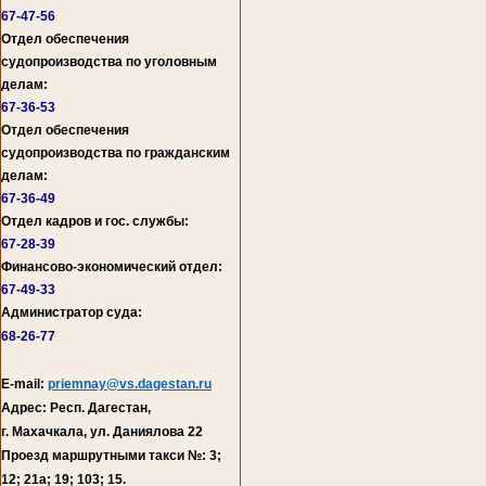
67-47-56
Отдел обеспечения
судопроизводства по уголовным
делам:
67-36-53
Отдел обеспечения
судопроизводства по гражданским
делам:
67-36-49
Отдел кадров и гос. службы:
67-28-39
Финансово-экономический отдел:
67-49-33
Администратор суда:
68-26-77
E-mail:
priemnay@vs.dagestan.ru
Адрес: Респ. Дагестан,
г. Махачкала, ул. Даниялова 22
Проезд маршрутными такси №: 3;
12; 21а; 19; 103; 15.