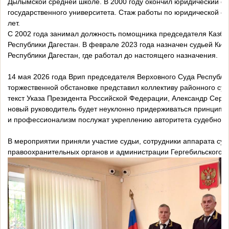
Дылымской средней школе. В 2000 году окончил юридический фа
государственного университета. Стаж работы по юридической с
лет.
С 2002 года занимал должность помощника председателя Казбек
Республики Дагестан. В феврале 2023 года назначен судьей Киз
Республики Дагестан, где работал до настоящего назначения.
14 мая 2026 года Врип председателя Верховного Суда Республи
торжественной обстановке представил коллективу районного суд
текст Указа Президента Российской Федерации, Александр Серге
новый руководитель будет неуклонно придерживаться принципов 
и профессионализм послужат укреплению авторитета судебной в
В мероприятии приняли участие судьи, сотрудники аппарата суд
правоохранительных органов и администрации Гергебильского р