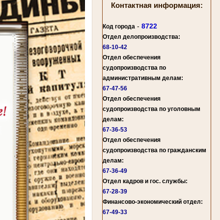
Контактная информация:
-
8722
Код города
Отдел делопроизводства:
68-10-42
Отдел обеспечения
судопроизводства по
административным делам:
67-47-56
Отдел обеспечения
судопроизводства по уголовным
делам:
67-36-53
Отдел обеспечения
судопроизводства по гражданским
делам:
67-36-49
Отдел кадров и гос. службы:
67-28-39
Финансово-экономический отдел:
67-49-33