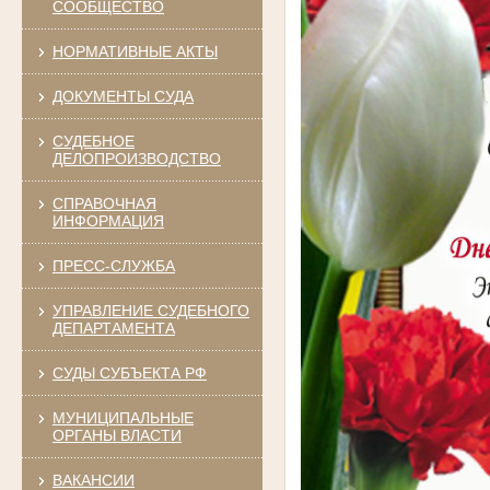
СООБЩЕСТВО
НОРМАТИВНЫЕ АКТЫ
ДОКУМЕНТЫ СУДА
СУДЕБНОЕ
ДЕЛОПРОИЗВОДСТВО
СПРАВОЧНАЯ
ИНФОРМАЦИЯ
ПРЕСС-СЛУЖБА
УПРАВЛЕНИЕ СУДЕБНОГО
ДЕПАРТАМЕНТА
СУДЫ СУБЪЕКТА РФ
МУНИЦИПАЛЬНЫЕ
ОРГАНЫ ВЛАСТИ
ВАКАНСИИ