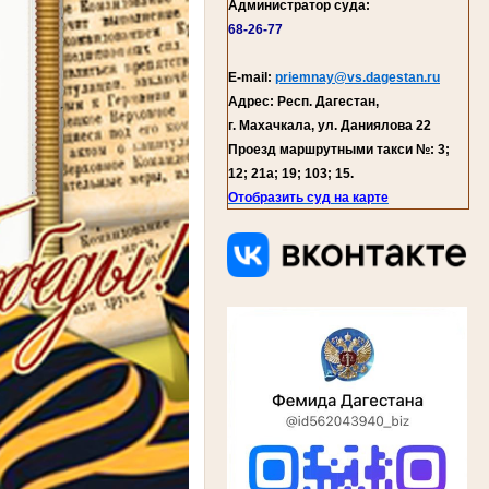
Администратор суда:
68-26-77
E-mail:
priemnay@vs.dagestan.ru
Адрес: Респ. Дагестан,
г. Махачкала, ул. Даниялова 22
Проезд маршрутными такси №: 3;
12; 21а; 19; 103; 15.
Отобразить суд на карте