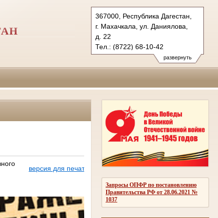
367000, Республика Дагестан,
г. Махачкала, ул. Даниялова,
ТАН
д. 22
Тел.: (8722) 68-10-42
vs.dag@sudrf.ru
развернуть
вного
версия для печати
Запросы ОПФР по постановлению
Правительства РФ от 28.06.2021 №
1037