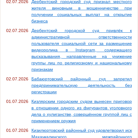
02.07.2026
Дербентский городский суд признал местного
жителя виновным в мошенничестве при
получении социальных выплат на открытие
бизнеса
02.07.2026
Дербентский городской суд привлёк к
административной ответственности
пользователя социальной сети за размещение
видеоролика в Instagram, содержащего
высказывания, направленные на унижение
группы лиц по религиозному и национальному
признакам
02.07.2026
Бабаюртовский районный суд запретил
предпринимательскую деятельность без
регистрации
01.07.2026
Кизлярским городским судом вынесен приговор
в отношении одного из фигурантов уголовного
дела о хулиганстве, совершённом группой лиц с
применением оружия
01.07.2026
Кизилюртовский районный суд удовлетворил иск
Махачкалинского межрайонного