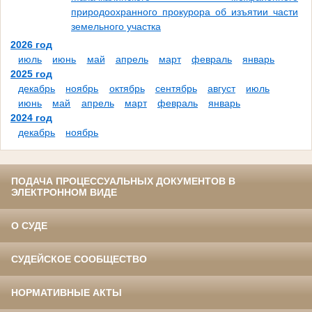
природоохранного прокурора об изъятии части
земельного участка
2026 год
июль
июнь
май
апрель
март
февраль
январь
2025 год
декабрь
ноябрь
октябрь
сентябрь
август
июль
июнь
май
апрель
март
февраль
январь
2024 год
декабрь
ноябрь
ПОДАЧА ПРОЦЕССУАЛЬНЫХ ДОКУМЕНТОВ В
ЭЛЕКТРОННОМ ВИДЕ
О СУДЕ
СУДЕЙСКОЕ СООБЩЕСТВО
НОРМАТИВНЫЕ АКТЫ