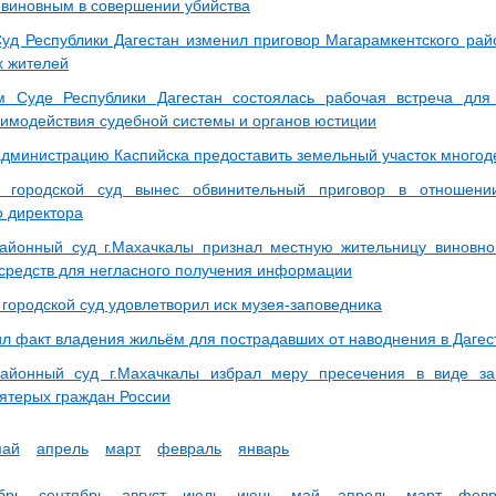
 виновным в совершении убийства
уд Республики Дагестан изменил приговор Магарамкентского рай
х жителей
м Суде Республики Дагестан состоялась рабочая встреча для
аимодействия судебной системы и органов юстиции
администрацию Каспийска предоставить земельный участок многод
й городской суд вынес обвинительный приговор в отношени
о директора
айонный суд г.Махачкалы признал местную жительницу виновно
 средств для негласного получения информации
 городской суд удовлетворил иск музея-заповедника
ил факт владения жильём для пострадавших от наводнения в Дагес
районный суд г.Махачкалы избрал меру пресечения в виде з
ятерых граждан России
май
апрель
март
февраль
январь
брь
сентябрь
август
июль
июнь
май
апрель
март
февр