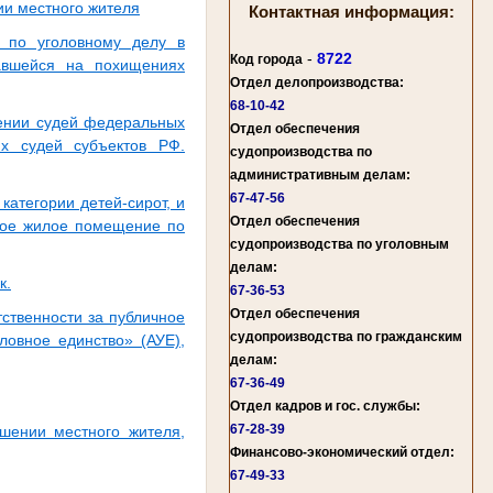
ии местного жителя
Контактная информация:
 по уголовному делу в
-
8722
Код города
вавшейся на похищениях
Отдел делопроизводства:
68-10-42
чении судей федеральных
Отдел обеспечения
ях судей субъектов РФ.
судопроизводства по
административным делам:
67-47-56
категории детей-сирот, и
Отдел обеспечения
ное жилое помещение по
судопроизводства по уголовным
делам:
к.
67-36-53
Отдел обеспечения
тственности за публичное
судопроизводства по гражданским
ловное единство» (АУЕ),
делам:
67-36-49
Отдел кадров и гос. службы:
67-28-39
ошении местного жителя,
Финансово-экономический отдел:
67-49-33