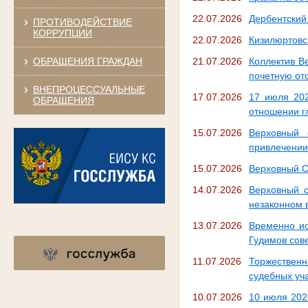
22.07.2026
Дербентский 
ПРОТИВОДЕЙСТВИЕ
КОРРУПЦИИ
22.07.2026
Кизилюртовс
ОБРАЩЕНИЯ ГРАЖДАН
21.07.2026
Коллектив В
почетную от
ВНЕПРОЦЕССУАЛЬНЫЕ
17.07.2026
17 июля 202
ОБРАЩЕНИЯ
отношении г
15.07.2026
Верховный 
привлечении
15.07.2026
Верховный С
14.07.2026
Верховный с
незаконном
13.07.2026
Временно ис
Гудимов сове
11.07.2026
Торжественн
судебных уча
10.07.2026
10 июля 202