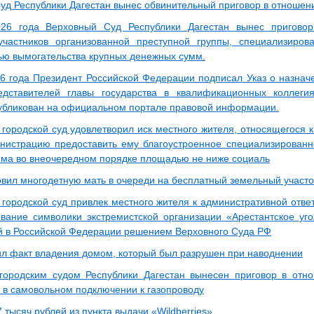
уд Республики Дагестан вынес обвинительный приговор в отношен
26 года Верховный Суд Республики Дагестан вынес приговор
участников организованной преступной группы, специализиро
ью вымогательства крупных денежных сумм.
6 года Президент Российской Федерации подписал Указ о назна
едставителей главы государства в квалификационных коллеги
убликован на официальном портале правовой информации.
городской суд удовлетворил иск местного жителя, относящегося к 
нистрацию предоставить ему благоустроенное специализирован
йма во внеочередном порядке площадью не ниже социаль
овил многодетную мать в очереди на бесплатный земельный участо
 городской суд привлек местного жителя к административной отве
вание символики экстремистской организации «Арестантское уго
 в Российской Федерации решением Верховного Суда РФ
ил факт владения домом, который был разрушен при наводнении
городским судом Республики Дагестан вынесен приговор в отн
 в самовольном подключении к газопроводу
 тысяч рублей из пункта выдачи «Wildberries»