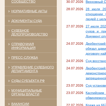
СООБЩЕСТВО
30.07.2026
Верховный С
28.07.2026
28 июля 20
НОРМАТИВНЫЕ АКТЫ
отношении 
людей с цел
ДОКУМЕНТЫ СУДА
27.07.2026
27 июля 202
СУДЕБНОЕ
судов и пр
ДЕЛОПРОИЗВОДСТВО
Документ оп
24.07.2026
Дербентский 
СПРАВОЧНАЯ
ИНФОРМАЦИЯ
обязал адми
договору на
ПРЕСС-СЛУЖБА
24.07.2026
Суд восстан
УПРАВЛЕНИЕ СУДЕБНОГО
24.07.2026
Дербентский
ДЕПАРТАМЕНТА
демонстриро
запрещенной
СУДЫ СУБЪЕКТА РФ
23.07.2026
Суд установ
МУНИЦИПАЛЬНЫЕ
23.07.2026
Каспийским 
ОРГАНЫ ВЛАСТИ
обвиняемого
ВАКАНСИИ
22.07.2026
Кража на 667