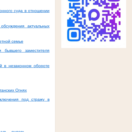
онного суда в отношении
 обсуждения актуальных
етной семье
и бывшего заместителя
й в незаконном обороте
танских Огнях
аключения под стражу в
аль
январь