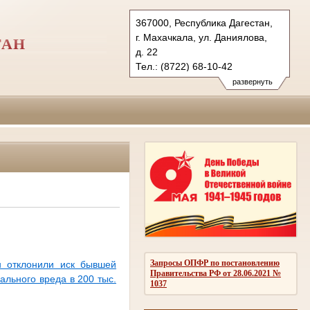
367000, Республика Дагестан,
г. Махачкала, ул. Даниялова,
ТАН
д. 22
Тел.: (8722) 68-10-42
vs.dag@sudrf.ru
развернуть
Запросы ОПФР по постановлению
н отклонили иск бывшей
Правительства РФ от 28.06.2021 №
ального вреда в 200 тыс.
1037