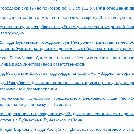
городской суд вынес приговор по ч. 3 ст. 162 УК РФ в отношении д
кий суд оштрафовал молодого человека за кражу 20 тысяч рублей в
ерховного суда республики с глубоким уважением и искренней бла
ставку судью
6 года Буйнакский городской суд Республики Дагестан вынес о
лавного бухгалтера одного из дошкольных образовательных учрежд
суд Республики Дагестан оставил без изменения постановл
 лица к административной ответственности
уд Республики Дагестан подтвердил штраф ОАО «Водоканалсервис»
уд Республики Дагестан оставил в силе приговор по делу о пр
 вооруженном формировании
полняющий полномочия Председателя Верховного Суда Республ
ршил рабочую поездку в г. Буйнакск
ая церемония награждения судей Дагестана состоялась в день
стков в г. Буйнакске и Буйнакском районе
6 года Верховный Суд Республики Дагестан вынес приговор в отн