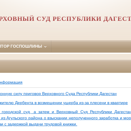
РХОВНЫЙ СУД РЕСПУБЛИКИ ДАГЕС
ЯТОР ГОСПОШЛИНЫ
информация
конную силу приговор Верховного Суда Республики Дагестан
 жителю Дербента в возмещении ущерба из-за плесени в квартире
 городской суд, а затем и Верховный Суд Республики Дагеста
из Агульского района о взыскании неполученного заработка и мор
зи с задержкой выдачи трудовой книжки.