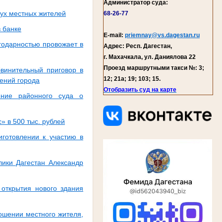
Администратор суда:
вух местных жителей
68-26-77
 банке
E-mail:
priemnay@vs.dagestan.ru
годарностью провожает в
Адрес: Респ. Дагестан,
г. Махачкала, ул. Даниялова 22
Проезд маршрутными такси №: 3;
бвинительный приговор в
12; 21а; 19; 103; 15.
ений города
Отобразить суд на карте
ение районного суда о
 в 500 тыс. рублей
иготовлении к участию в
ики Дагестан Александр
 открытия нового здания
ошении местного жителя,